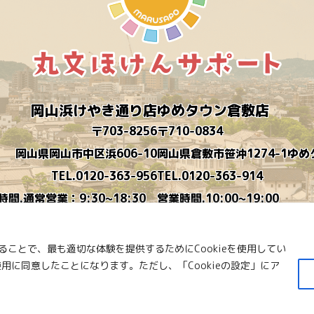
岡山浜けやき通り店
ゆめタウン倉敷店
〒703-8256
〒710-0834
岡山県岡山市中区浜606-10
岡山県倉敷市笹沖1274-1ゆ
TEL.0120-363-956
TEL.0120-363-914
時間.通常営業：9:30~18:30
営業時間.10:00~19:00
時短営業：9:30~16:30
定休日.木曜日
毎月営業カレンダーを作ります
ことで、最も適切な体験を提供するためにCookieを使用してい
定休日.水曜日
使用に同意したことになります。ただし、「Cookieの設定」にア
© 2023 Marubun.