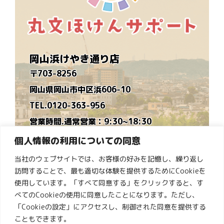
岡山浜けやき通り店
〒703-8256
岡山県岡山市中区浜606-10
TEL.0120-363-956
営業時間.通常営業：9:30~18:30
時短営業：9:30~16:30
個人情報の利用についての同意
※毎月営業カレンダーを作ります
当社のウェブサイトでは、お客様の好みを記憶し、繰り返し
定休日.水曜日
訪問することで、最も適切な体験を提供するためにCookieを
ゆめタウン倉敷店
使用しています。「すべて同意する」をクリックすると、す
べてのCookieの使用に同意したことになります。ただし、
〒710-0834
「Cookieの設定」にアクセスし、制御された同意を提供する
岡山県倉敷市笹沖1274-1ゆめタウン倉敷１階
こともできます。