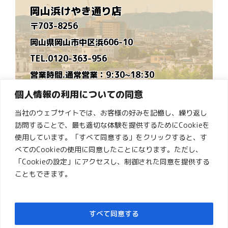
岡山浜けやき通り店
〒703-8256
岡山県岡山市中区浜606-10
TEL.0120-363-956
営業時間.通常営業：9:30~18:30
時短営業：9:30~16:30
個人情報の利用についての同意
※毎月営業カレンダーを作ります
当社のウェブサイトでは、お客様の好みを記憶し、繰り返し
定休日.水曜日
訪問することで、最も適切な体験を提供するためにCookieを
ゆめタウン倉敷店
使用しています。「すべて同意する」をクリックすると、す
べてのCookieの使用に同意したことになります。ただし、
〒710-0834
「Cookieの設定」にアクセスし、制御された同意を提供する
岡山県倉敷市笹沖1274-1ゆめタウン倉敷１階
こともできます。
TEL.0120-363-914
営業時間.10:00~19:00
すべて同意する
定休日.木曜日