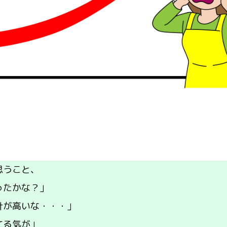
思うこと、
ったかな？」
計が高いな・・・」
てる気が」