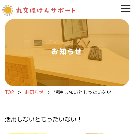
tog
内容をスキップ
お知らせ
TOP
>
お知らせ
>
活用しないともったいない！
活用しないともったいない！