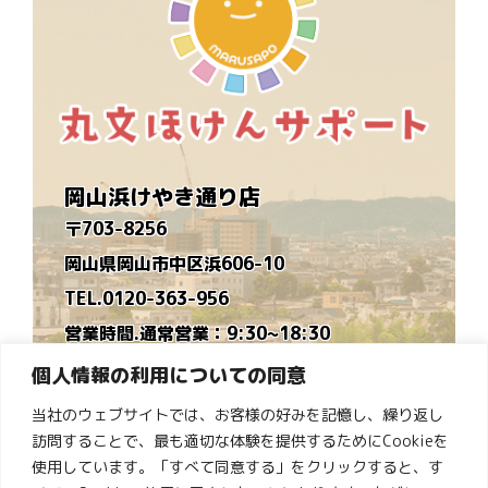
岡山浜けやき通り店
〒703-8256
岡山県岡山市中区浜606-10
TEL.0120-363-956
営業時間.通常営業：9:30~18:30
時短営業：9:30~16:30
個人情報の利用についての同意
※毎月営業カレンダーを作ります
当社のウェブサイトでは、お客様の好みを記憶し、繰り返し
定休日.水曜日
訪問することで、最も適切な体験を提供するためにCookieを
ゆめタウン倉敷店
使用しています。「すべて同意する」をクリックすると、す