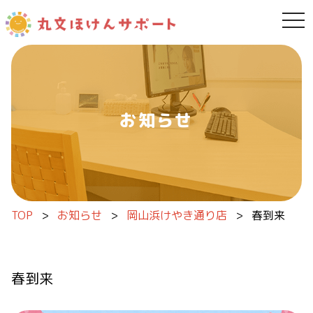
tog
内容をスキップ
お知らせ
TOP
>
お知らせ
>
岡山浜けやき通り店
>
春到来
春到来