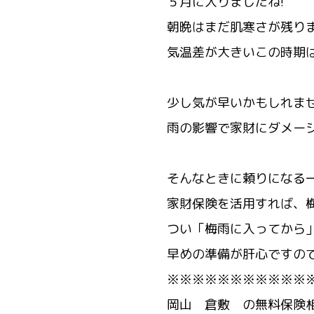
５月に入りましたね!
朝晩はまだ肌寒さが残り
気温差が大きいこの時期
※※
少し気が早いかもしれま
雨の影響で家財にダメー
※※
そんなときに頼りになる
家財保険を活用すれば、
つい「梅雨に入ってから
早めの準備が肝心ですの
※※※※※※※※※※※
岡山 倉敷 の無料保険