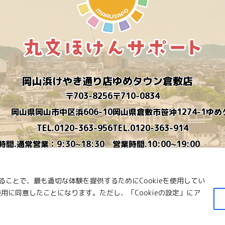
岡山浜けやき通り店
ゆめタウン倉敷店
〒703-8256
〒710-0834
岡山県岡山市中区浜606-10
岡山県倉敷市笹沖1274-1ゆ
TEL.0120-363-956
TEL.0120-363-914
時間.通常営業：9:30~18:30
営業時間.10:00~19:00
時短営業：9:30~16:30
定休日.木曜日
毎月営業カレンダーを作ります
ことで、最も適切な体験を提供するためにCookieを使用してい
定休日.水曜日
使用に同意したことになります。ただし、「Cookieの設定」にア
© 2023 Marubun.