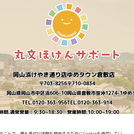
岡山浜けやき通り店
ゆめタウン倉敷店
〒703-8256
〒710-0834
岡山県岡山市中区浜606-10
岡山県倉敷市笹沖1274-1ゆ
TEL.0120-363-956
TEL.0120-363-914
時間.通常営業：9:30~18:30
営業時間.10:00~19:00
時短営業：9:30~16:30
定休日.木曜日
毎月営業カレンダーを作ります
ことで、最も適切な体験を提供するためにCookieを使用してい