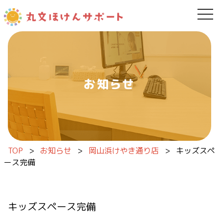
tog
内容をスキップ
お知らせ
TOP
>
お知らせ
>
岡山浜けやき通り店
>
キッズスペ
ース完備
キッズスペース完備