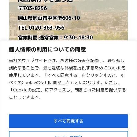
〒703-8256
岡山県岡山市中区浜606-10
TEL.0120-363-956
営業時間.通常営業：9:30~18:30
時短営業：9:30~16:30
個人情報の利用についての同意
※毎月営業カレンダーを作ります
当社のウェブサイトでは、お客様の好みを記憶し、繰り返し
定休日.水曜日
訪問することで、最も適切な体験を提供するためにCookieを
ゆめタウン倉敷店
使用しています。「すべて同意する」をクリックすると、す
べてのCookieの使用に同意したことになります。ただし、
〒710-0834
「Cookieの設定」にアクセスし、制御された同意を提供する
岡山県倉敷市笹沖1274-1ゆめタウン倉敷１階
こともできます。
TEL.0120-363-914
営業時間.10:00~19:00
すべて同意する
定休日.木曜日