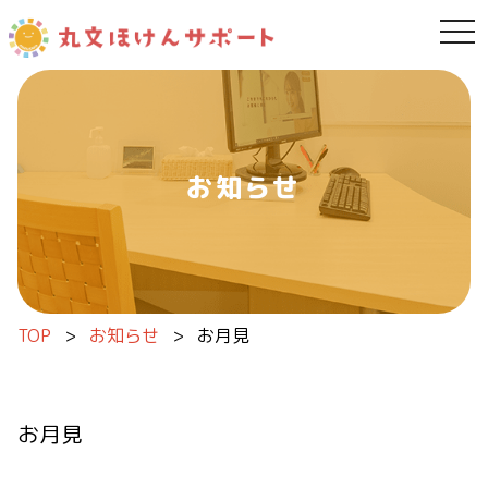
tog
内容をスキップ
お知らせ
TOP
>
お知らせ
>
お月見
お月見