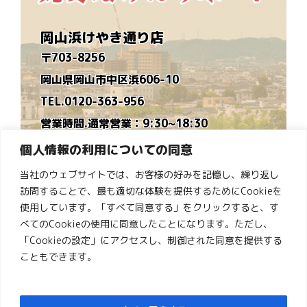
岡山浜けやき通り店
〒703-8256
岡山県岡山市中区浜606-10
TEL.0120-363-956
営業時間.通常営業：9:30~18:30
時短営業：9:30~16:30
個人情報の利用についての同意
※毎月営業カレンダーを作ります
当社のウェブサイトでは、お客様の好みを記憶し、繰り返し
定休日.水曜日
訪問することで、最も適切な体験を提供するためにCookieを
ゆめタウン倉敷店
使用しています。「すべて同意する」をクリックすると、す
べてのCookieの使用に同意したことになります。ただし、
〒710-0834
「Cookieの設定」にアクセスし、制御された同意を提供する
岡山県倉敷市笹沖1274-1ゆめタウン倉敷１階
こともできます。
TEL.0120-363-914
営業時間.10:00~19:00